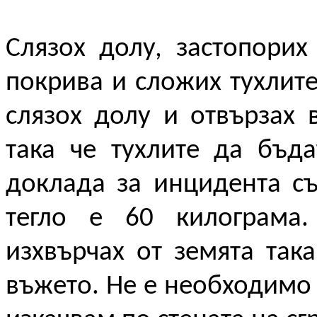
Слязох долу, застопорих
покрива и сложих тухлите
слязох долу и отвързах 
така че тухлите да бъда
доклада за инцидента съ
тегло е 60 килограма.
изхвърчах от земята так
въжето. Не е необходимо 