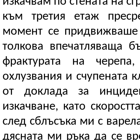
изкачвам по стената на сг
към третия етаж преср
момент се придвижваше 
толкова впечатляваща б
фрактурата на черепа
охлузвания и счупената к
от доклада за инциде
изкачване, като скорост
след сблъсъка ми с варела
дясната ми ръка да се вр