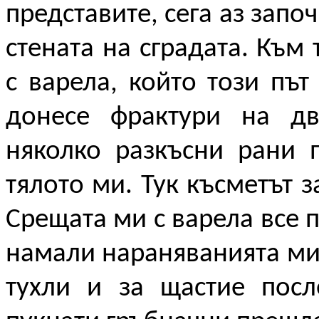
представите, сега аз запо
стената на сградата. Към
с варела, който този път
донесе фрактури на дв
няколко разкъсни рани 
тялото ми. Тук късметът 
Срещата ми с варела все п
намали нараняванията ми
тухли и за щастие посл