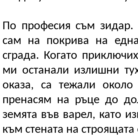
По професия съм зидар.
сам на покрива на една
сграда. Когато приключих
ми останали излишни тух
оказа, са тежали около
пренасям на ръце до до
земята във варел, като и
към стената на строящата 