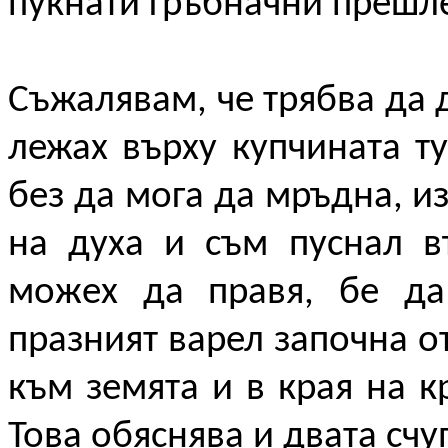
пукнати гръбначни прешл
Съжалявам, че трябва да 
лежах върху купчината т
без да мога да мръдна, и
на духа и съм пуснал в
можех да правя, бе да
празният варел започна о
към земята и в края на к
Това обяснява и двата счу