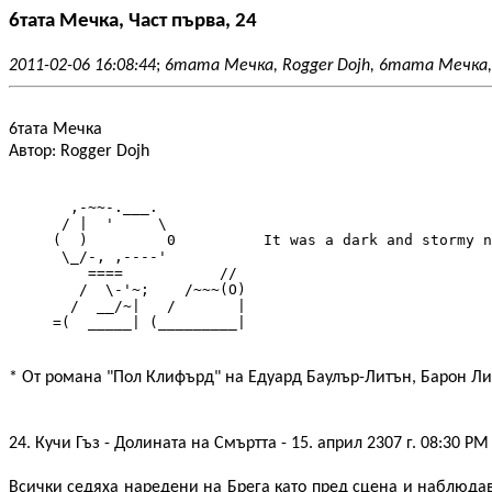
6тата Мечка, Част първа, 24
2011-02-06 16:08:44
;
6тата Мечка, Rogger Dojh, 6тата Мечка, R
6тата Мечка
Автор: Rogger Dojh
       ,-~~-.___.

      / |  '     \

     (  )         0          It was a dark and stormy n
      \_/-, ,----'

         ====           //

        /  \-'~;    /~~~(O)

       /  __/~|   /       |

     =(  _____| (_________|
* От романа "Пол Клифърд" на Едуард Баулър-Литън, Барон Л
24. Кучи Гъз - Долината на Смъртта - 15. април 2307 г. 08:30 PM
Всички седяха наредени на Брега като пред сцена и наблюдав