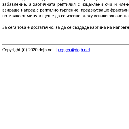
забавление, а хаотичната рептилия с изцъклени очи и член
взираше напред с рептилно търпение, предвкусваше фрактал
по-малко от минута щеше да се изсипе върху всички зяпачи на
За сега това е достатъчно, за да се създаде картина на напрег
Copyright (C) 2020 dojh.net |
rogger@dojh.net