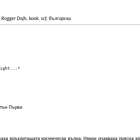
ogger Dojh, book, scf, български
ight...*

итън Първи
аха връхлитащата космическа вълна. Някои очакваха прясна хр