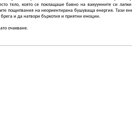
есто тяло, която се поклащаше бавно на вакуумните си лапки
ните пощипвания на неориентирана бушуваща енергия. Тази ен
 брега и да натвори бъркотия и приятни емоции.
нато очакване.