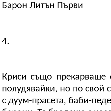
Барон Литън Първи
4.
Криси също прекарваше 
полудявайки, но по свой с
с дуум-прасета, баби-пед