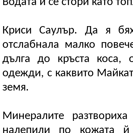
Водата й се стори като то
Криси Саулър. Да я бя
отслабнала малко повеч
дълга до кръста коса, 
одежди, с каквито Майкат
земя.
Минералите разтвориха
налепили по кожата й