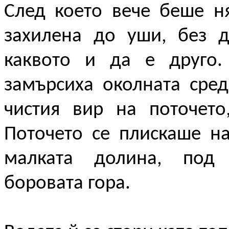
След което вече беше н
захилена до уши, без д
каквото и да е друго.
замърсиха околната сред
чистия вир на поточето
Поточето се плискаше н
малката долина, под 
боровата гора.