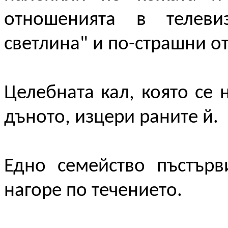
отношенията в телеви
светлина" и по-страшни о
Целебната кал, която се 
дъното, изцери раните й.
Едно семейство пъстърв
нагоре по течението.