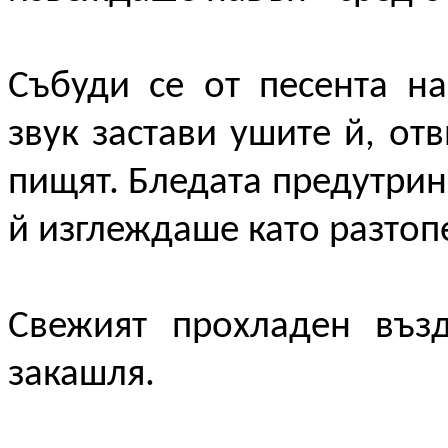
Събуди се от песента на
звук застави ушите й, от
пищят. Бледата предутрин
й изглеждаше като разтоп
Свежият прохладен възд
закашля.