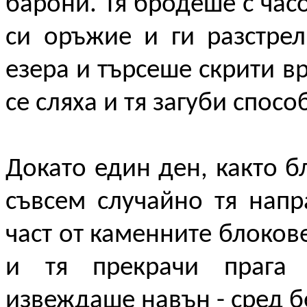
барони. Тя бродеше с час
си оръжие и ги разстре
езера и търсеше скрити в
се сляха и тя загуби спосо
Докато един ден, както б
съвсем случайно тя напр
част от каменните блоков
и тя прекрачи прага 
извеждаше навън - сред бе