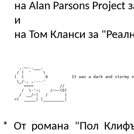
на Alan Parsons Project 
и
на Том Кланси за "Реал
       ,-~~-.___.

      / |  '     \

     (  )         0          It was a dark and stormy n
      \_/-, ,----'

         ====           //

        /  \-'~;    /~~~(O)

       /  __/~|   /       |

     =(  _____| (_________|
* От романа "Пол Клифъ