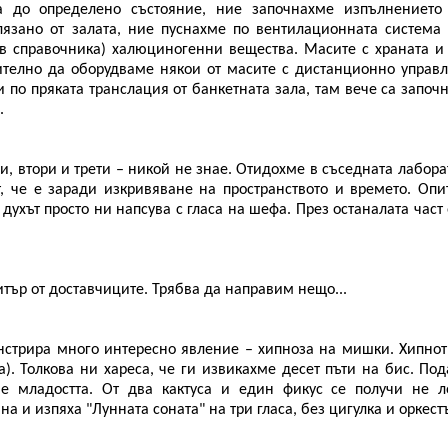
на до определено състояние, ние започнахме изпълнението
язано от залата, ние пуснахме по вентилационната система 
 в справочника) халюциногенни вещества. Масите с храната и
ително да оборудваме някои от масите с дистанционно управ
 по пряката транслация от банкетната зала, там вече са започ
.
и, втори и трети – никой не знае. Отидохме в съседната лабора
, че е заради изкривяване на пространството и времето. Опи
ухът просто ни напсува с гласа на шефа. През останалата част 
тър от доставчиците. Трябва да направим нещо...
нстрира много интересно явление – хипноза на мишки. Хипно
). Толкова ни хареса, че ги извикахме десет пъти на бис. По
е младостта. От два кактуса и един фикус се получи не л
а и изпяха "Лунната соната" на три гласа, без цигулка и оркест