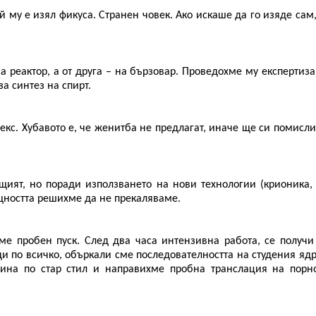
й му е изял фикуса. Странен човек. Ако искаше да го изяде сам
 реактор, а от друга – на бързовар. Проведохме му експертиза,
а синтез на спирт.
кс. Хубавото е, че женитба не предлагат, иначе ще си помисли
щият, но поради използването на нови технологии (крионика,
ощността решихме да не прекаляваме.
ме пробен пуск. След два часа интензивна работа, се получи
съди по всичко, объркали сме последователността на студения ядр
дина по стар стил и направихме пробна транслация на порн