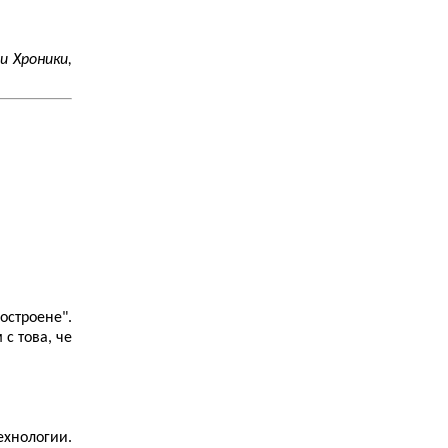
и Хроники,
остроене".
с това, че
ехнологии.