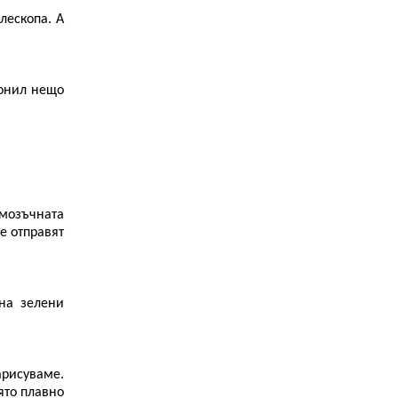
лескопа. А
лонил нещо
 мозъчната
е отправят
на зелени
арисуваме.
ято плавно