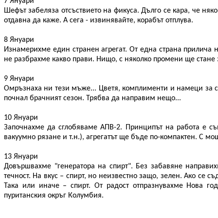
7 Януари
Шефът забеляза отсъствието на фикуса. Дълго се кара, че няко
отдавна да каже. А сега - извинявайте, корабът отплува.
8 Януари
Изнамерихме един странен агрегат. От една страна прилича на
не разбрахме какво прави. Нищо, с няколко промени ще стане з
9 Януари
Омръзнаха ни тези мъже... Цветя, комплименти и намеци за се
почнал брачният сезон. Трябва да направим нещо...
10 Януари
Започнахме да сглобяваме АПВ-2. Принципът на работа е съ
вакуумно рязане и т.н.), агрегатът ще бъде по-компактен. С м
13 Януари
Довършвахме "генератора на спирт". Без забавяне направих
течност. На вкус – спирт, но неизвестно защо, зелен. Ако се 
Така или иначе – спирт. От радост отпразнувахме Нова го
пуританския окръг Колумбия.