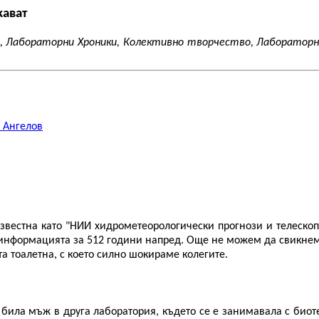
жават
о, Лабораторни Хроники, Колективно творчество, Лабораторн
 Ангелов
известна като "НИИ хидрометеорологически прогнози и телескоп
нформацията за 512 години напред. Още не можем да свикнем 
а тоалетна, с което силно шокираме колегите.
 била мъж в друга лаборатория, където се е занимавала с биот