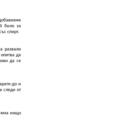
добавихме
ай било за
със спирт.
та развали
 опитва да
ложи да се
арате-до и
а следи от
 няма нищо