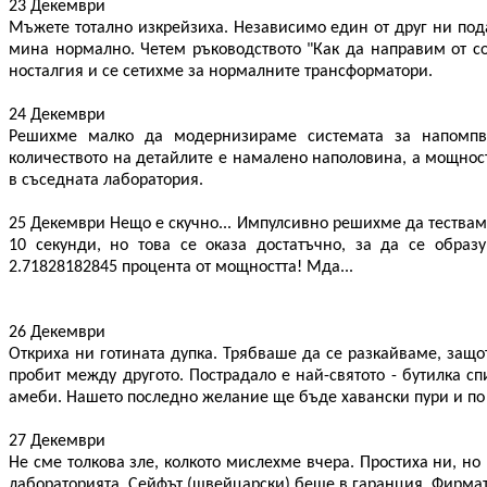
23 Декември
Мъжете тотално изкрейзиха. Независимо един от друг ни пода
мина нормално. Четем ръководството "Как да направим от со
носталгия и се сетихме за нормалните трансформатори.
24 Декември
Решихме малко да модернизираме системата за напомпва
количеството на детайлите е намалено наполовина, а мощнос
в съседната лаборатория.
25 Декември Нещо е скучно... Импулсивно решихме да тестваме
10 секунди, но това се оказа достатъчно, за да се образ
2.71828182845 процента от мощността! Мда...
26 Декември
Откриха ни готината дупка. Трябваше да се разкайваме, защот
пробит между другото. Пострадало е най-святото - бутилка сп
амеби. Нашето последно желание ще бъде хавански пури и по 
27 Декември
Не сме толкова зле, колкото мислехме вчера. Простиха ни, но
лабораторията. Сейфът (швейцарски) беше в гаранция. Фирмат