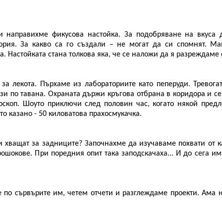
 направихме фикусова настойка. За подобряване на вкуса 
тория. За какво са го създали – не могат да си спомнят. М
ва. Настойката стана толкова яка, че се наложи да я разреждаме 
 за лекота. Пърхаме из лабораториите като пеперуди. Тревога
зи по тавана. Охраната държи кръгова отбрана в коридора и се
роскоп. Шоуто приключи след половин час, когато някой пред
о казано - 50 киловатова прахосмукачка.
и хващат за задниците? Започнахме да изучаваме похвати от к
ошокове. При поредния опит така заподскачаха... И до сега им
е по сървърите им, четем отчети и разглеждаме проекти. Ама