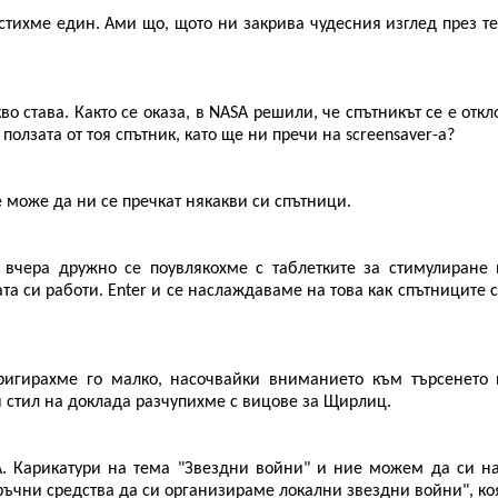
тихме един. Ами що, щото ни закрива чудесния изглед през те
кво става. Както се оказа, в NASA решили, че спътникът се е отк
ползата от тоя спътник, като ще ни пречи на screensaver-a?
може да ни се пречкат някакви си спътници.
 вчера дружно се поувлякохме с таблетките за стимулиране
а си работи. Enter и се наслаждаваме на това как спътниците с
ригирахме го малко, насочвайки вниманието към търсенето 
 стил на доклада разчупихме с вицове за Щирлиц.
. Карикатури на тема "Звездни войни" и ние можем да си н
ръчни средства да си организираме локални звездни войни", ко