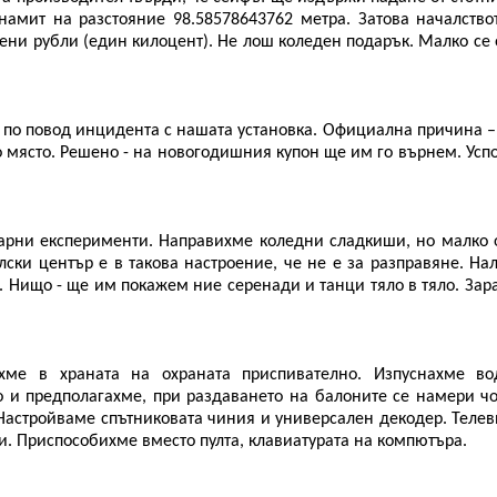
амит на разстояние 98.58578643762 метра. Затова началство
елени рубли (един килоцент). Не лош коледен подарък. Малко се
 по повод инцидента с нашата установка. Официална причина 
но място. Решено - на новогодишния купон ще им го върнем. Усп
нарни експерименти. Направихме коледни сладкиши, но малко
ски център е в такова настроение, че не е за разправяне. На
. Нищо - ще им покажем ние серенади и танци тяло в тяло. Зар
хме в храната на охраната приспивателно. Изпуснахме во
 и предполагахме, при раздаването на балоните се намери чо
. Настройваме спътниковата чиния и универсален декодер. Теле
ни. Приспособихме вместо пулта, клавиатурата на компютъра.