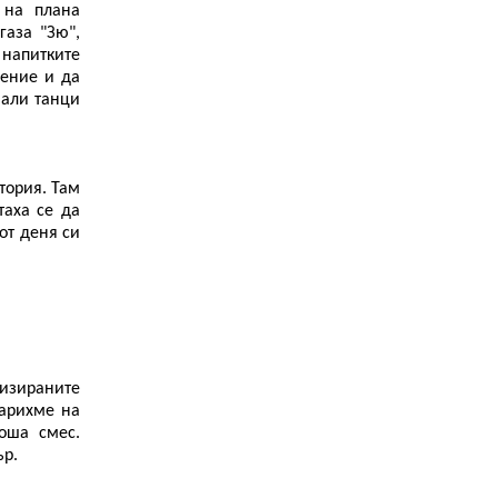
 на плана
газа "Зю",
 напитките
ление и да
нали танци
тория. Там
таха се да
от деня си
тизираните
дарихме на
оша смес.
ър.