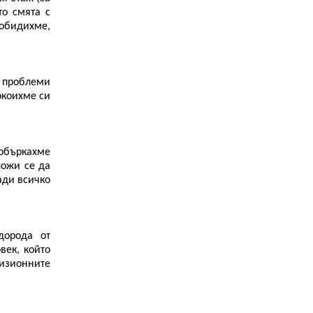
то смята с
 обидихме,
– проблеми
окоихме си
 объркахме
ложи се да
ади всичко
дорода от
век, който
визионните