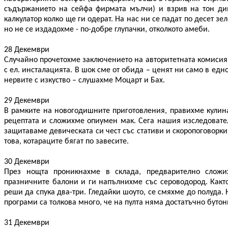
съдържанието на сейфа фирмата мълчи) и взрив на тон дин
калкулатор колко ще ги одерат. На нас ни се падат по десет з
но не се издадохме - по-добре глупачки, отколкото амеби.
28 Декември
Случайно прочетохме заключението на авторитетната комисия
с ел. инсталацията. В шок сме от обида – ценят ни само в ед
нервите с изкуство – слушахме Моцарт и Бах.
29 Декември
В рамките на новогодишните приготовления, правихме кули
рецептата и сложихме опиумен мак. Сега нашия изследовател
защитаваме девическата си чест със стативи и скоропоговорки
това, котараците бягат по завесите.
30 Декември
През нощта проникнахме в склада, предварително сложи
празничните балони и ги напълнихме със сероводород. Както
реши да спука два-три. Гледайки шоуто, се смяхме до полуда
програми са толкова много, че на пулта няма достатъчно буто
31 Декември