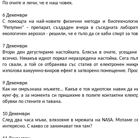
По очите и личи, че е наш човек.
6 Декември
С помощта на най-новите физични методи и биотехнологии
"Репупин" – препарат, създаден вчера в съседната лабора
екологичен аерозол - решили, че е тъпо да се хаби спирт за то
7 Декември
Втори ден дегустираме настойката. Блясък в очите, усещане
всичко. Някакъв идиот поркал неразредена настойка. Сега пъл
го свали, а той се отбранява със статив от електронен мик
използва вакуумно-вихров ефект в затворено помещение. Прост
9 Декември
Как ни омръзнаха мъжете... Какъв е тоя идиотски навик да н
кунг-фу, а за момента си пришихме в полите контактни електр
обувки по стените и тавана.
10 Декември
След два часа мъки, влязохме в мрежата на NASA. Мотаме с
интересно. С какво се занимават тия там?