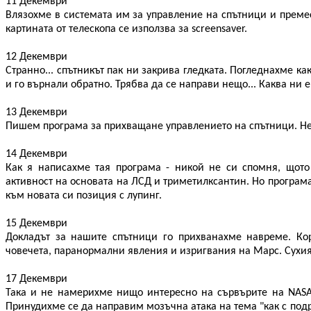
11 Декември
Влязохме в системата им за управление на спътници и премес
картината от телескопа се използва за screensaver.
12 Декември
Странно... спътникът пак ни закрива гледката. Погледнахме ка
и го върнали обратно. Трябва да се направи нещо... Каква ни е 
13 Декември
Пишем програма за прихващане управлението на спътници. Не 
14 Декември
Как я написахме тая програма - никой не си спомня, щото
активност на основата на ЛСД и триметилксантин. Но програмат
към новата си позиция с лупинг.
15 Декември
Докладът за нашите спътници го прихванахме навреме. Ко
човечета, паранормални явления и изригвания на Марс. Сухия
17 Декември
Така и не намерихме нищо интересно на сървърите на NASA
Принудихме се да направим мозъчна атака на тема "как с под