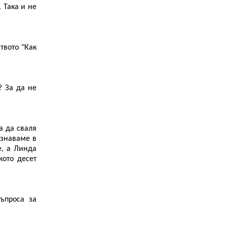
 Така и не
твото "Как
? За да не
а да сваля
ознаваме в
е, а Линда
кото десет
ъпроса за