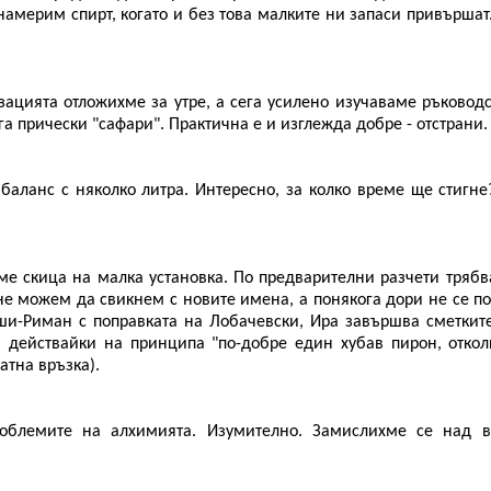
америм спирт, когато и без това малките ни запаси привършат.
цията отложихме за утре, а сега усилено изучаваме ръководс
а прически "сафари". Практична е и изглежда добре - отстрани.
аланс с няколко литра. Интересно, за колко време ще стигне
е скица на малка установка. По предварителни разчети трябв
 не можем да свикнем с новите имена, а понякога дори не се п
ши-Риман с поправката на Лобачевски, Ира завършва сметкит
, действайки на принципа "по-добре един хубав пирон, откол
атна връзка).
роблемите на алхимията. Изумително. Замислихме се над в