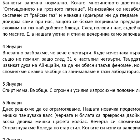
Банкетът започна нормално. Когато мнозинството достиг
"Отмъщението на грозното патенце". Изнизвайки се незабел
съставен от "райски газ" и някакви (домързя ни да гледаме
дойдоха сами при нас, защото се бяхме погрижили предвар
сложим на тях най-добрите блюда. След половин час, съдейки
по масите. Е, а нашата уютна и стилна вечеринка само започва
4 Януари
Внезапно разбрахме, че вече е четвърти. Къде изчезнаха първ
също не помнят, защо след 31 е настъпил четвърти. Твърдят
извикат духа на Айнщайн, за да ни обясни такъв феномен, но д
спомняхме с какво въобще са занимаваме в тази лаборатория.
5 Януари
Спирт няма. Въобще. С огромни усилия изпросихме половин ли
6 Януари
Днес решихме да се ограмотяваме. Нашата новачка продемо
мишки танцуваха валс (черната и бялата са прекрасна двойка
всяка двойка мишки щафета колбас. Вечерта си спомнихм
Отпразнувахме Коледа по стар стил. Котките си изпиха валериан