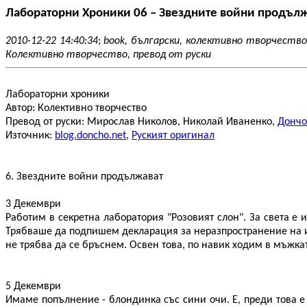
Лабораторни Хроники 06 – Звездните войни продъл
2010-12-22 14:40:34
;
book, български, колективно творчеств
Колективно творчество, превод от руски
Лабораторни хроники
Автор: Колективно творчество
Превод от руски: Мирослав Николов, Николай Иваненко,
Дончо
Източник:
blog.doncho.net
,
Руският оригинал
6. Звездните войни продължават
3 Декември
Работим в секретна лаборатория "Розовият слон". За света е 
Трябваше да подпишем декларация за неразпространение на и
не трябва да се бръснем. Освен това, по навик ходим в мъжкат
5 Декември
Имаме попълнение - блондинка със сини очи. Е, преди това е