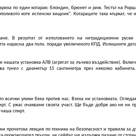
риха по един котарак: блондин, брюнет и риж. Тестът на Рорш
поливото коте истински хищник". Котараците така мъркат, че 
не. В резултат от използването на нетрадиционни руски 
тта нарасна два пъти, поради увеличеното КПД. Излишните дет
 нашата установка АЛВ (агрегат за лъчево въздействие). Включ
ува тунел с диаметър 15 сантиметра през няколко кабинета
о всички улики бяха против нас. Взеха ни установката. Огледа
ирт. С ужас очакваме своята участ. Ще бъде добре ако не ни п
чаша спирт.
 ни прочетоха лекция по техника на безопасност и правила за 
а-производител твърди, че сейфът ще издържи падане от стотни