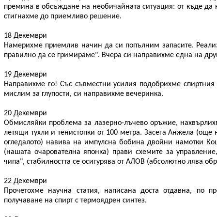
премина в обсъждане на необичайната ситуация: от къде да н
стигнахме до приемливо решение.
18 Декември
Намерихме приемлив начин да си попълним запасите. Реализа
правилно да се гримираме". Вчера си направихме една на друг
19 Декември
Направихме го! Със съвместни усилия подобрихме спиртния б
мислим за глупости, си направихме вечеринка.
20 Декември
Обмисляйки проблема за лазерно-лъчево оръжие, нахвърлихм
летящи тухли и тенистопки от 100 метра. Засега Анжела (още
огледалото) навива на импулсна бобина двойни намотки Ко
(нашата очарователна японка) прави схемите за управление
чипа", стабилността се осигурява от АЛОВ (абсолютно лява обр
22 Декември
Прочетохме научна статия, написана доста отдавна, по п
получаване на спирт с термоядрен синтез.