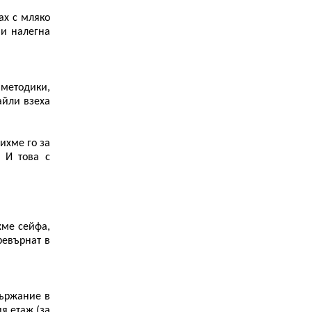
ах с мляко
ни налегна
методики,
айли взеха
ихме го за
. И това с
хме сейфа,
ревърнат в
държание в
я етаж (за