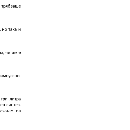
, трябваше
 но така и
м, че им е
 импулсно-
 три литра
ен синтез.
о-филм на