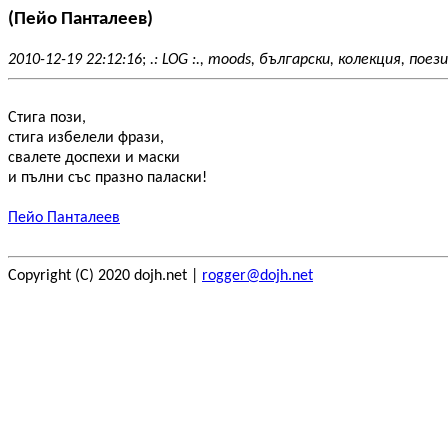
(Пейо Панталеев)
2010-12-19 22:12:16
;
.: LOG :., moods, български, колекция, поез
Стига пози,
стига избелели фрази,
свалете доспехи и маски
и пълни със празно паласки!
Пейо Панталеев
Copyright (C) 2020 dojh.net |
rogger@dojh.net