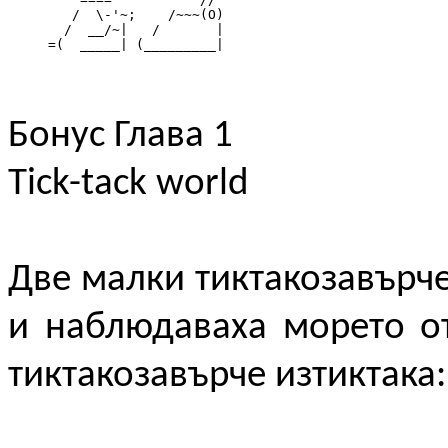
        /  \-'~;    /~~~(O)

       /  __/~|   /       |

     =(  _____| (_________|
Бонус Глава 1
Tick-tack world
Две малки тиктакозавърче
и наблюдаваха морето от
тиктакозавърче изтиктака: