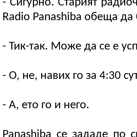
- Сигурно. Старият радиоч
Radio Panashiba обеща да 
- Тик-так. Може да се е ус
- О, не, навих го за 4:30 с
- А, ето го и него.
Panashiba се зададе по с