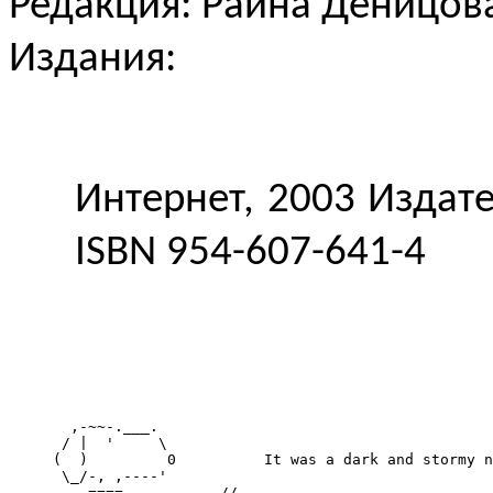
Редакция: Райна Деницов
Издания:
Интернет, 2003 Издате
ISBN 954-607-641-4
       ,-~~-.___.

      / |  '     \

     (  )         0          It was a dark and stormy n
      \_/-, ,----'

         ====           //
