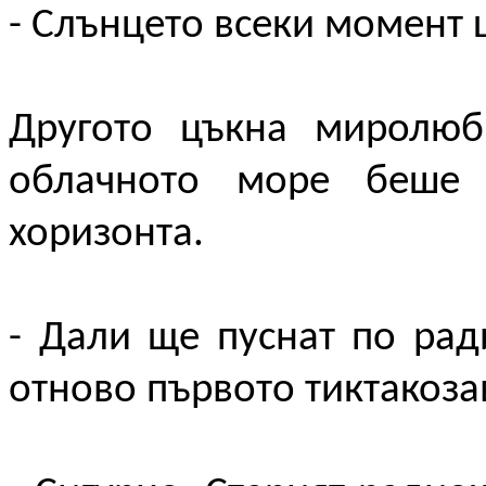
- Слънцето всеки момент 
Другото цъкна миролюби
облачното море беше 
хоризонта.
- Дали ще пуснат по рад
отново първото тиктакоза