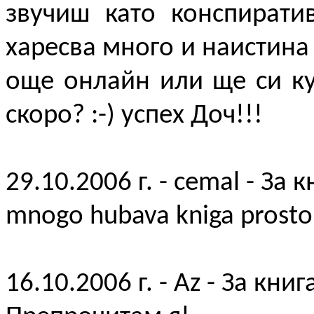
звучиш като конспирати
харесва много и наистина 
още онлайн или ще си ку
скоро? :-) успех Доч!!!
29.10.2006 г. - cemal - За 
mnogo hubava kniga prosto 
16.10.2006 г. - Az - За книг