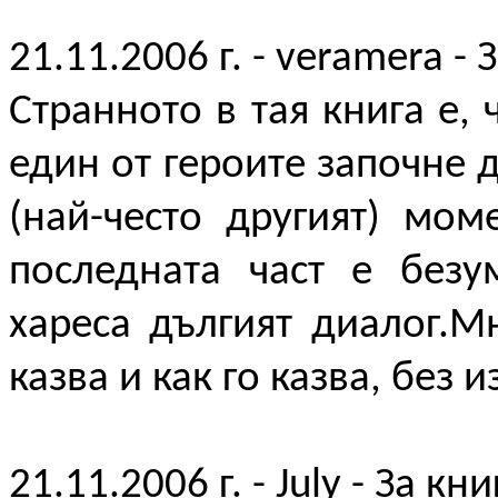
21.11.2006 г. - veramera - 
Странното в тая книга е, 
един от героите започне 
(най-често другият) мо
последната част е безу
хареса дългият диалог.М
казва и как го казва, без
21.11.2006 г. - July - За кн