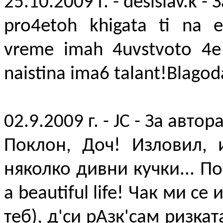
25.10.2009 г. - desislav.k - 
pro4etoh khigata ti na e
vreme imah 4uvstvoto 4e 
naistina ima6 talant!Blagoda
02.9.2009 г. - JC - За автор
Поклон, Доч! Изловил, 
няколко дивни кучки... П
a beautiful life! Чак ми се
теб), д'си рАзк'сам ризкат