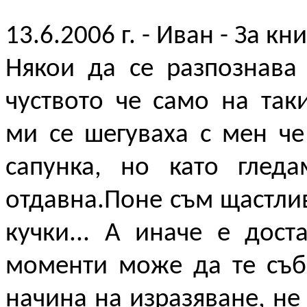
13.6.2006 г. - Иван - За кн
Някои да се разпознава
чуството че само на так
ми се шегуваха с мен ч
сапунка, но като глед
отдавна.Поне съм щастлив
кучки... А иначе е дост
моменти може да те съб
начина на изразяване, не 