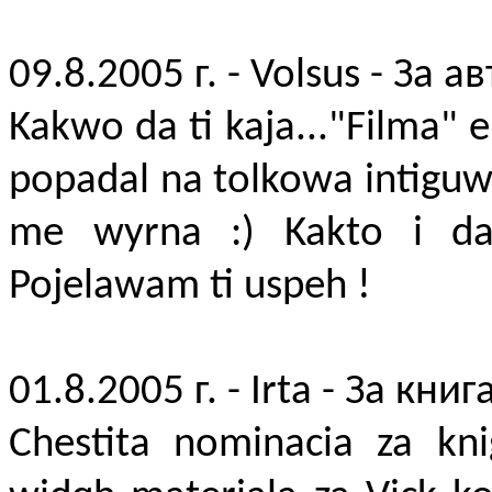
09.8.2005 г. - Volsus - За а
Kakwo da ti kaja..."Filma"
popadal na tolkowa intiguw
me wyrna :) Kakto i da
Pojelawam ti uspeh !
01.8.2005 г. - Irta - За книг
Chestita nominacia za kn