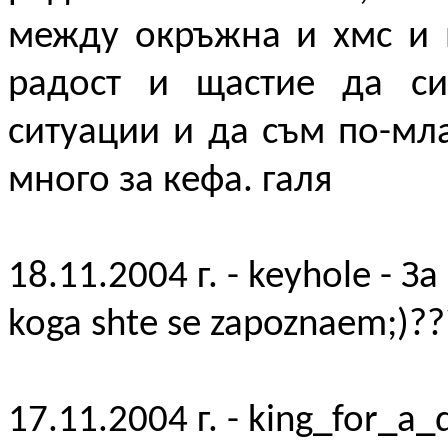
между окръжна и хмс и 
радост и щастие да с
ситуации и да съм по-мла
много за кефа. галя
18.11.2004 г. - keyhole - З
koga shte se zapoznaem;)??
17.11.2004 г. - king_for_a_