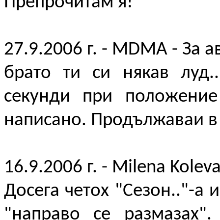
Препрочитам я!
27.9.2006 г. - MDMA - За а
брато ти си някав луд.
секунди при положение
написано. Продължаваи в
16.9.2006 г. - Milena Koleva
Досега четох "Сезон.."-а 
"направо се размазах".