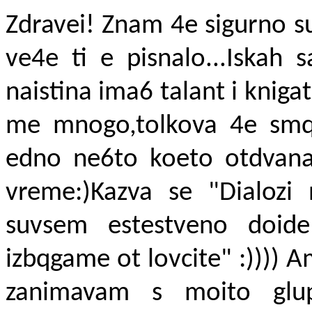
Zdravei! Znam 4e sigurno s
ve4e ti e pisnalo...Iskah
naistina ima6 talant i kniga
me mnogo,tolkova 4e smq
edno ne6to koeto otdvana
vreme:)Kazva se "Dialozi
suvsem estestveno doide 
izbqgame ot lovcite" :)))) 
zanimavam s moito glup