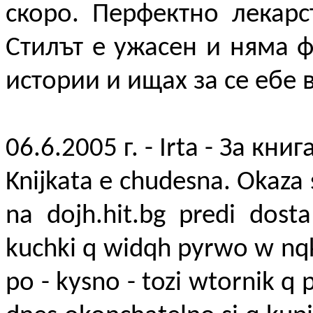
скоро. Перфектно лекарст
Стилът е ужасен и няма ф
истории и ищах за се ебе 
06.6.2005 г. - Irta - За книг
Knijkata e chudesna. Okaza 
na dojh.hit.bg predi dos
kuchki q widqh pyrwo w nqk
po - kysno - tozi wtornik q