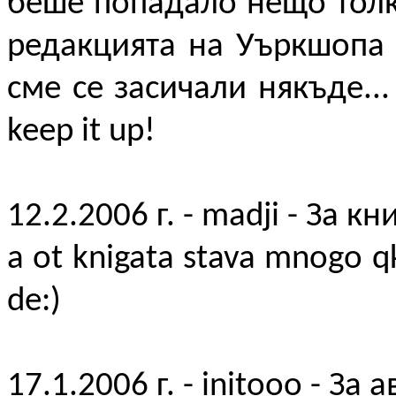
беше попадало нещо толк
редакцията на Уъркшопа 
сме се засичали някъде...
keep it up!
12.2.2006 г. - madji - За кн
a ot knigata stava mnogo qk
de:)
17.1.2006 г. - initooo - За 