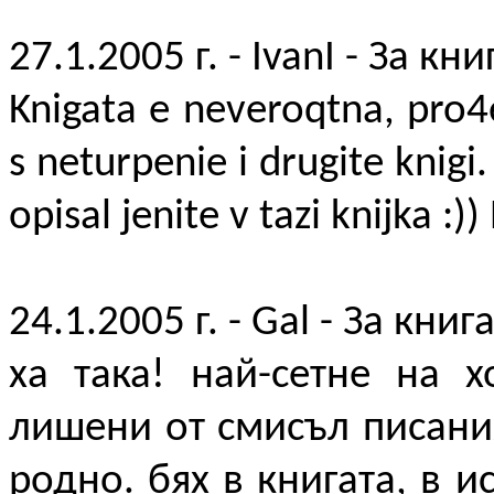
27.1.2005 г. - IvanI - За кни
Knigata e neveroqtna, pro4
s neturpenie i drugite knig
opisal jenite v tazi knijka :)
24.1.2005 г. - Gal - За книг
ха така! най-сетне на 
лишени от смисъл писани
родно. бях в книгата, в и