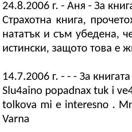
24.8.2006 г. - Аня - За книг
Страхотна книга, прочет
нататък и съм убедена, ч
истински, защото това е жи
14.7.2006 г. - - - За книгата
Slu4aino popadnax tuk i ve4
tolkova mi e interesno . Mn
Varna