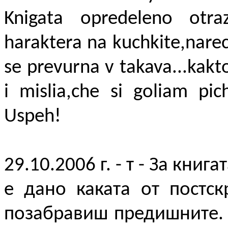
Knigata opredeleno otraz
haraktera na kuchkite,narec
se prevurna v takava...kakt
i mislia,che si goliam pic
Uspeh!
29.10.2006 г. - т - За книга
е дано каката от постс
позабравиш предишните. 