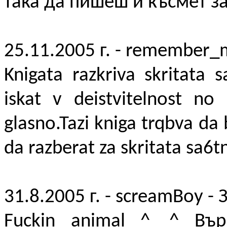
така да пишеш и късмет з
25.11.2005 г. - remember_
Knigata razkriva skritata 
iskat v deistvitelnost n
glasno.Tazi kniga trqbva da
da razberat za skritata sa6t
31.8.2005 г. - screamBoy - 
Fuckin animal ^__^ Въ