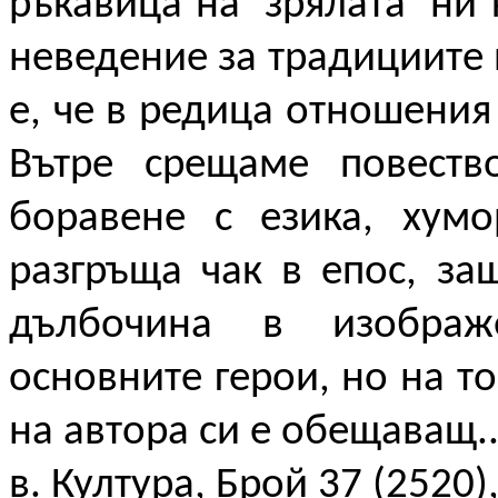
ръкавица на ‛зрялата‛ ни
неведение за традициите 
е, че в редица отношения
Вътре срещаме повество
боравене с езика, хумо
разгръща чак в епос, за
дълбочина в изображ
основните герои, но на то
на автора си е обещаващ..
в. Култура, Брой 37 (2520)