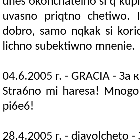
dnes okonchatelno si q kupi
uvasno priqtno chetiwo. 
dobro, samo nqkak si kori
lichno subektiwno mnenie.
04.6.2005 г. - GRACIA - За 
Stra6no mi haresa! Mnogo 
pi6e6!
28.4.2005 г. - diavolcheto -