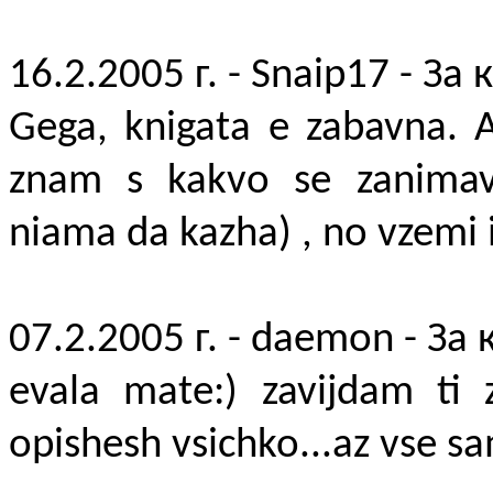
16.2.2005 г. - Snaip17 - За 
Gega, knigata e zabavna. A
znam s kakvo se zanimav
niama da kazha) , no vzemi i
07.2.2005 г. - daemon - За 
evala mate:) zavijdam ti 
opishesh vsichko...az vse sa