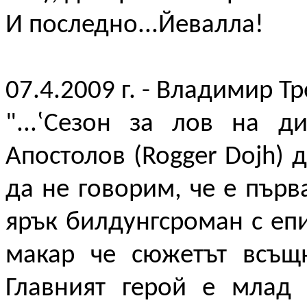
И последно...Йевалла!
07.4.2009 г. - Владимир Т
"...‛Сезон за лов на д
Апостолов (Rogger Dojh) 
да не говорим, че е първа
ярък билдунгсроман с еп
макар че сюжетът всъщн
Главният герой е млад 