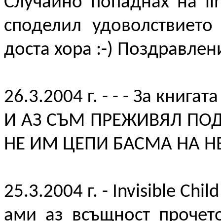
Случайно попаднах на li
споделил удоволствието
доста хора :-) Поздравлен
26.3.2004 г. - - - За книгата
И АЗ СЪМ ПРЕЖИВЯЛ ПОД
НЕ ИМ ЦЕПИ БАСМА НА 
25.3.2004 г. - Invisible Chil
ами аз всъщност прочетох