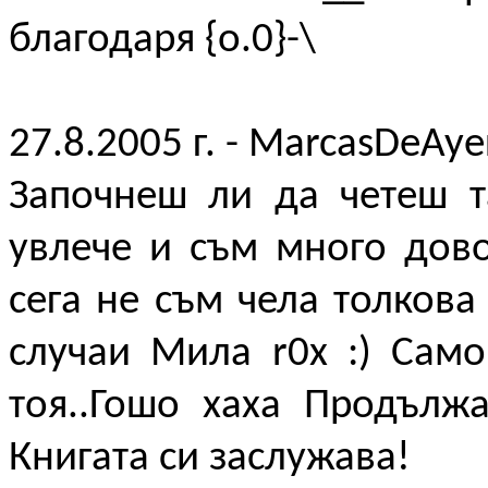
благодаря {o.0}-\
27.8.2005 г. - MarcasDeAye
Започнеш ли да четеш т
увлече и съм много дово
сега не съм чела толкова
случаи Мила r0x :) Сам
тоя..Гошо хаха Продълж
Книгата си заслужава!