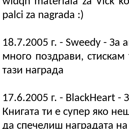
widqh materiala za Vick ko
palci za nagrada :)
18.7.2005 г. - Sweedy - За 
много поздрави, стискам
тази награда
17.6.2005 г. - BlackHeart - 
Книгата ти е супер яко н
да спечелиш наградата на