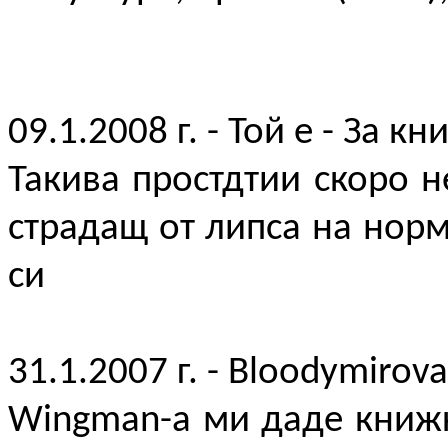
09.1.2008 г. - Той е - За кн
Такива простдтии скоро н
страдащ от липса на норм
си
31.1.2007 г. - Bloodymirova
Wingman-a ми даде книжк