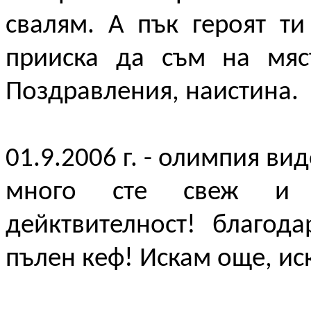
свалям. А пък героят ти
прииска да съм на мяст
Поздравления, наистина.
01.9.2006 г. - олимпия вид
много сте свеж и о
дейктвителност! благод
пълен кеф! Искам още, ис