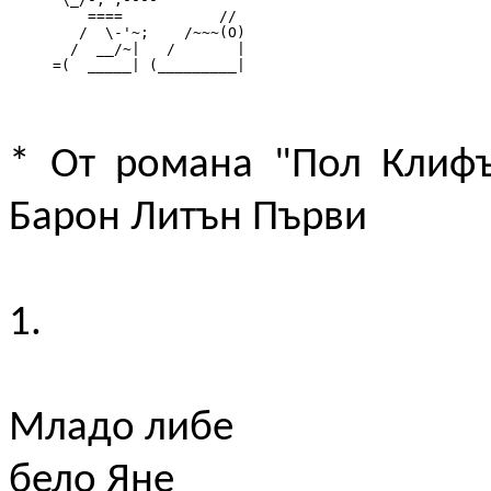
         ====           //

        /  \-'~;    /~~~(O)

       /  __/~|   /       |

     =(  _____| (_________|
* От романа "Пол Клифъ
Барон Литън Първи
1.
Младо либе
бело Яне