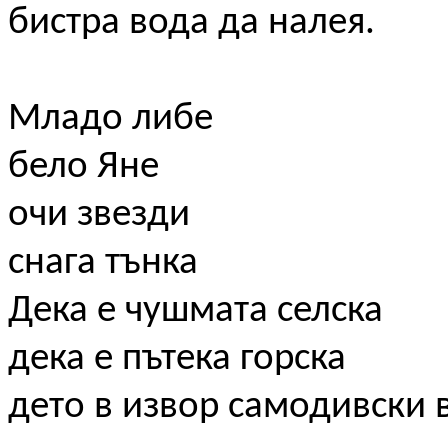
бистра вода да налея.
Младо либе
бело Яне
очи звезди
снага тънка
Дека е чушмата селска
дека е пътека горска
дето в извор самодивски 