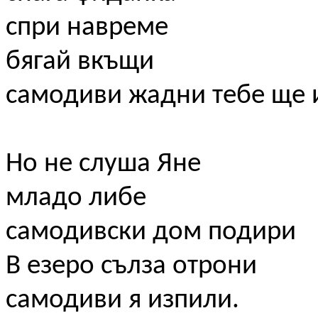
спри навреме
бягай вкъщи
самодиви жадни тебе ще и
Но не слуша Яне
младо либе
самодивски дом подири
В езеро сълза отрони
самодиви я изпили.