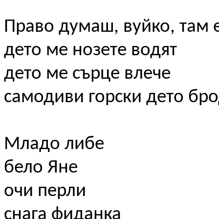
Право думаш, вуйко, там 
дето ме нозете водят
дето ме сърце влече
самодиви горски дето бро
Младо либе
бело Яне
очи перли
снага фиданка