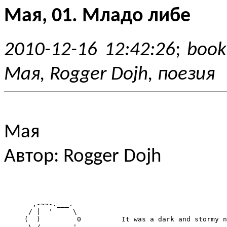
Мая, 01. Младо либе
2010-12-16 12:42:26
;
book
Мая, Rogger Dojh, поезия
Мая
Автор: Rogger Dojh
       ,-~~-.___.

      / |  '     \

     (  )         0          It was a dark and stormy n
      \_/-, ,----'
