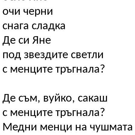
очи черни
снага сладка
Де си Яне
под звездите светли
с менците тръгнала?
Де съм, вуйко, сакаш
с менците тръгнала?
Медни менци на чушмата