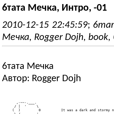
6тата Мечка, Интро, -01
2010-12-15 22:45:59
;
6тат
Мечка, Rogger Dojh, book,
6тата Мечка
Автор: Rogger Dojh
       ,-~~-.___.

      / |  '     \

     (  )         0          It was a dark and stormy n
      \_/-, ,----'
