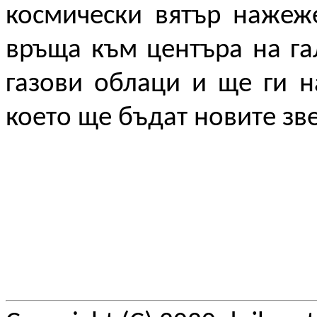
космически вятър нажеж
връща към центъра на гал
газови облаци и ще ги на
което ще бъдат новите зве