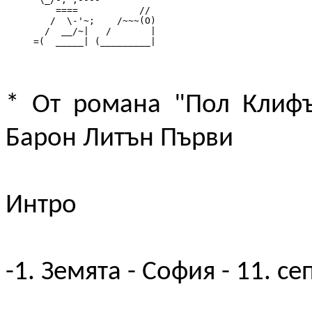
         ====           //

        /  \-'~;    /~~~(O)

       /  __/~|   /       |

     =(  _____| (_________|
* От романа "Пол Клифъ
Барон Литън Първи
Интро
-1. Земята - София - 11. се