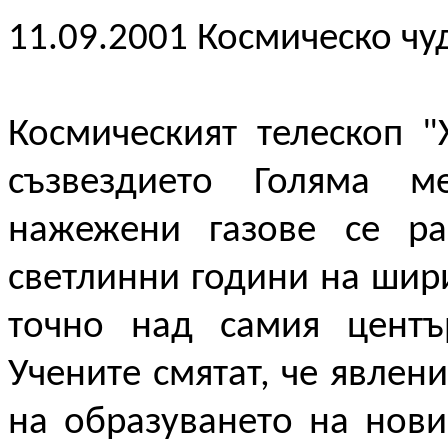
11.09.2001 Космическо чу
Космическият телескоп "
съзвездието Голяма ме
нажежени газове се ра
светлинни години на шир
точно над самия центъ
Учените смятат, че явлен
на образуването на нови