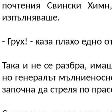
почтения Свински Химн,
изпълняваше.
- Грух! - каза плахо едно от
Така и не се разбра, има
но генералът мълниеносно
започна да стреля по прас