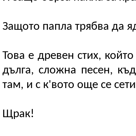
Защото папла трябва да я
Това е древен стих, който
дълга, сложна песен, къд
там, и с к'вото още се сет
Щрак!