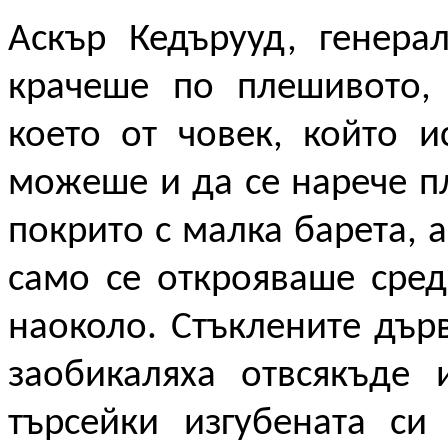
Аскър Кедърууд, генера
крачеше по плешивото, 
което от човек, който и
можеше и да се нарече п
покрито с малка барета, 
само се открояваше сред
наоколо. Стъклените дърв
заобикаляха отвсякъде 
търсейки изгубената си