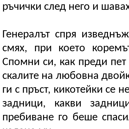
ръчички след него и шавах
Генералът спря изведнъ
смях, при което коремъ
Спомни си, как преди пет
скалите на любовна двойк
ги с пръст, кикотейки се 
задници, какви задници
пребиване го беше спаси