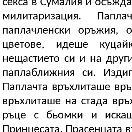
секса в Сумалия и осъжд
милитаризация. Папл
паплачленски оръжия, 
цветове, идеше куцай
нещастието си и на друг
паплаближния си. Издиг
Паплачта връхлиташе вр
връхлиташе на стада връ
ръце с бьомки и иска
Принцесата. Прасенцата въ