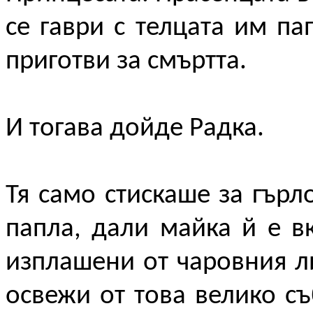
се гаври с телцата им па
приготви за смъртта.
И тогава дойде Радка.
Тя само стискаше за гър
папла, дали майка й е в
изплашени от чаровния ли
освежи от това велико съ