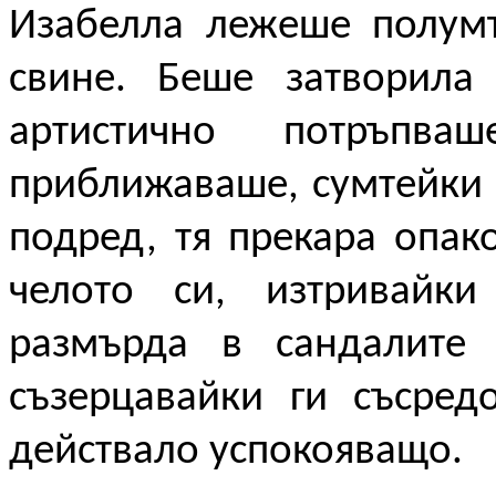
Изабелла лежеше полумъ
свине. Беше затворила
артистично потръпва
приближаваше, сумтейки 
подред, тя прекара опак
челото си, изтривайки
размърда в сандалите 
съзерцавайки ги съсред
действало успокояващо.