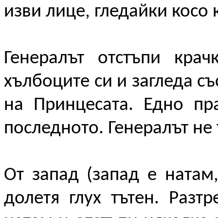
изви лице, гледайки косо 
Генералът отстъпи кра
хълбоците си и загледа с
на Принцесата. Едно пр
последното. Генералът не 
От запад (запад е натам
долетя глух тътен. Разт