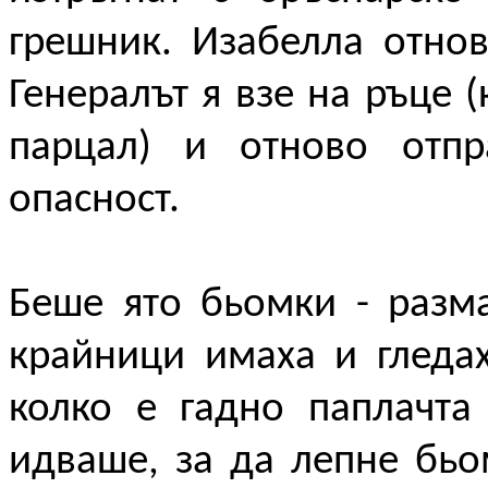
грешник. Изабелла отнов
Генералът я взе на ръце (
парцал) и отново отпр
опасност.
Беше ято бьомки - разм
крайници имаха и гледа
колко е гадно паплачта
идваше, за да лепне бь