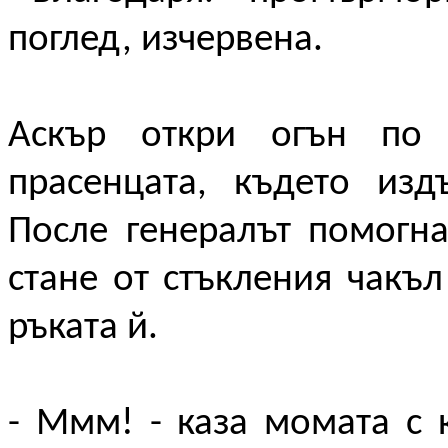
поглед, изчервена.
Аскър откри огън по 
прасенцата, където изд
После генералът помогн
стане от стъкления чакъл
ръката й.
- Ммм! - каза момата с 