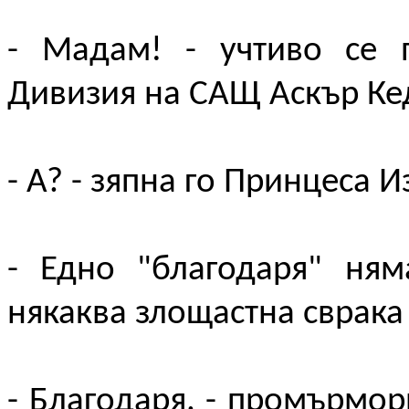
- Мадам! - учтиво се 
Дивизия на САЩ Аскър Ке
- А? - зяпна го Принцеса И
- Едно "благодаря" ня
някаква злощастна сврака
- Благодаря. - промърмор