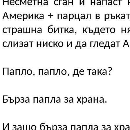
Несметна сган и напаст 
Америка + парцал в ръкат
страшна битка, където н
слизат ниско и да гледат 
Папло, папло, де така?
Бърза папла за храна.
И защо бърза папла за хр