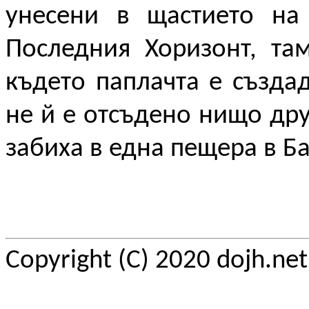
унесени в щастието на 
Последния Хоризонт, та
където паплачта е създа
не й е отсъдено нищо друг
забиха в една пещера в Б
Copyright (C) 2020 dojh.ne