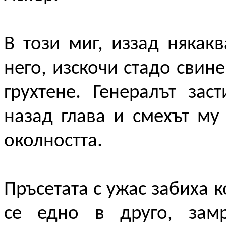
В този миг, иззад някак
него, изскочи стадо свин
грухтене. Генералът за
назад глава и смехът му
околността.
Пръсетата с ужас забиха к
се едно в друго, замр