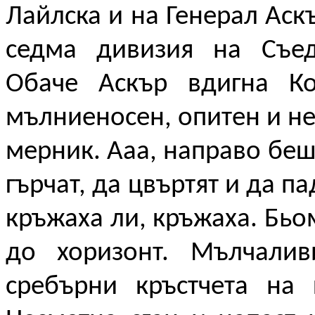
Лайлска и на Генерал Ас
седма дивизия на Съед
Обаче Аскър вдигна Ко
мълниеносен, опитен и н
мерник. Ааа, направо беш
гърчат, да цвъртят и да п
кръжаха ли, кръжаха. Бьо
до хоризонт. Мълчали
сребърни кръстчета на 