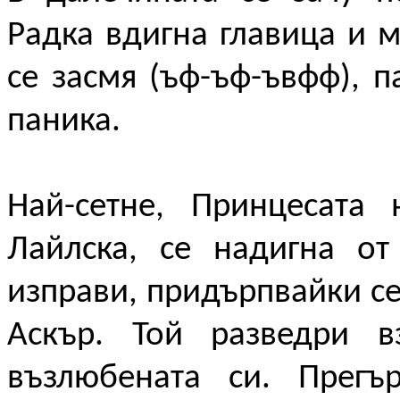
Радка вдигна главица и м
се засмя (ъф-ъф-ъвфф), 
паника.
Най-сетне, Принцесата 
Лайлска, се надигна от
изправи, придърпвайки се
Аскър. Той разведри 
възлюбената си. Прегъ