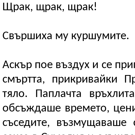
Щрак, щрак, щрак!
Свършиха му куршумите.
Аскър пое въздух и се пр
смъртта, прикривайки П
тяло. Паплачта връхлит
обсъждаше времето, цени
съседите, възмущаваше 