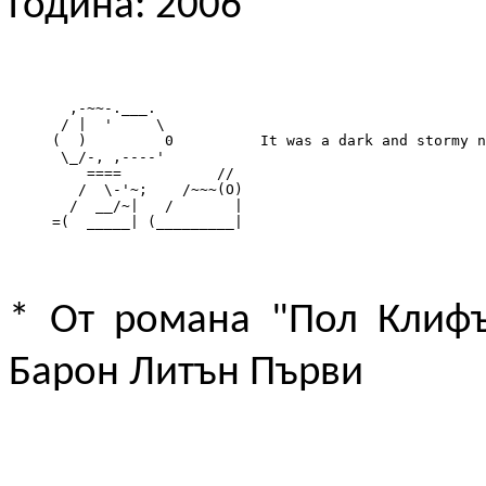
Година: 2006
       ,-~~-.___.

      / |  '     \

     (  )         0          It was a dark and stormy n
      \_/-, ,----'

         ====           //

        /  \-'~;    /~~~(O)

       /  __/~|   /       |

     =(  _____| (_________|
* От романа "Пол Клифъ
Барон Литън Първи