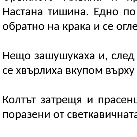
Настана тишина. Едно по
обратно на крака и се огл
Нещо зашушукаха и, след
се хвърлиха вкупом върху
Колтът затрещя и прасен
поразени от светкавичната