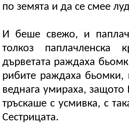
по земята и да се смее лу
И беше свежо, и паплач
толкоз паплачленска к
дърветата раждаха бьомк
рибите раждаха бьомки, 
веднага умираха, защото 
тръскаше с усмивка, с та
Сестрицата.