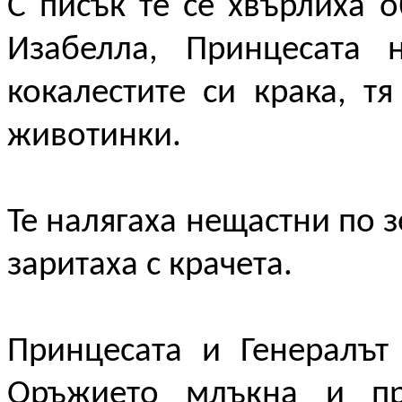
С писък те се хвърлиха 
Изабелла, Принцесата 
кокалестите си крака, т
животинки.
Те налягаха нещастни по з
заритаха с крачета.
Принцесата и Генералът
Оръжието млъкна и пръ