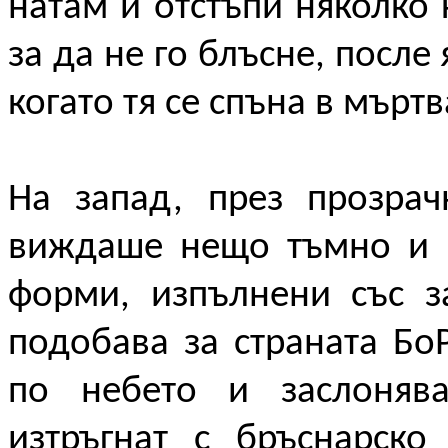
натам и отстъпи няколко 
за да не го блъсне, после 
когато тя се спъна в мъртв
На запад, през прозрач
виждаше нещо тъмно и р
форми, изпълнени със з
подобава за страната БоР
по небето и заслонява
изтръгнат с бръснарско