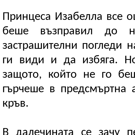
Принцеса Изабелла все о
беше възправил до 
застрашителни погледи н
ги види и да избяга. Н
защото, който не го бе
гърчеше в предсмъртна а
кръв.
В далечината се зачу п