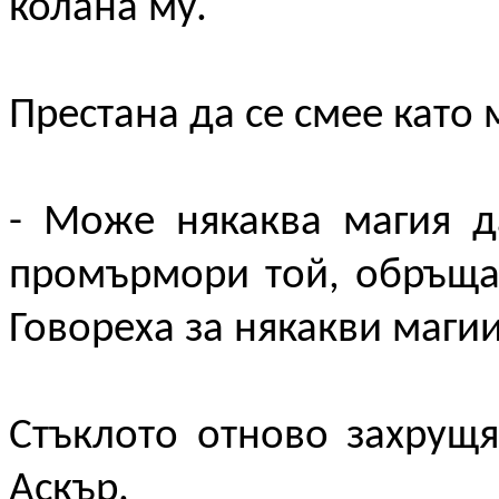
колана му.
Престана да се смее като 
- Може някаква магия д
промърмори той, обръщай
Говореха за някакви магии
Стъклото отново захрущ
Аскър.